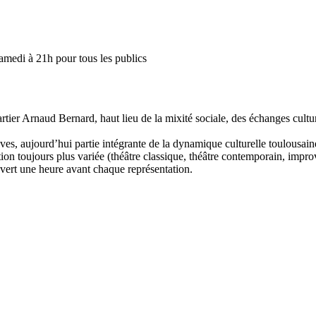
amedi à 21h pour tous les publics
artier Arnaud Bernard, haut lieu de la mixité sociale, des échanges cultur
uves, aujourd’hui partie intégrante de la dynamique culturelle toulousaine
n toujours plus variée (théâtre classique, théâtre contemporain, improvi
 ouvert une heure avant chaque représentation.