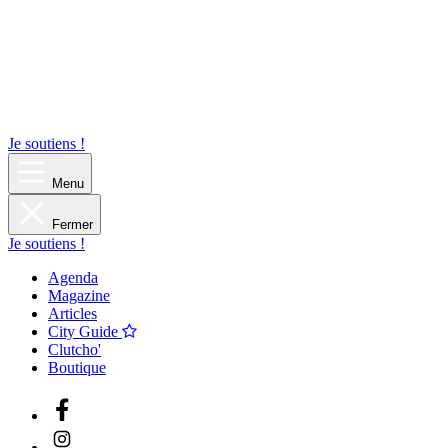
Je soutiens !
Menu
Fermer
Je soutiens !
Agenda
Magazine
Articles
City Guide
Clutcho'
Boutique