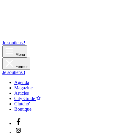
Je soutiens !
Menu
Fermer
Je soutiens !
Agenda
Magazine
Articles
City Guide
Clutcho'
Boutique