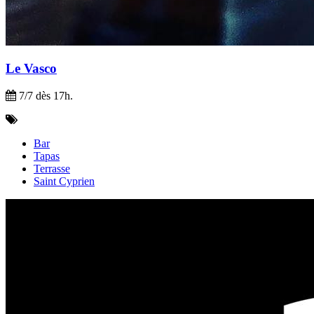
Le Vasco
7/7 dès 17h.
Bar
Tapas
Terrasse
Saint Cyprien