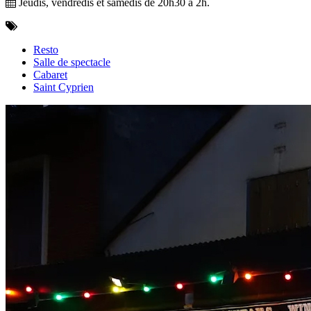
Jeudis, vendredis et samedis de 20h30 à 2h.
Resto
Salle de spectacle
Cabaret
Saint Cyprien