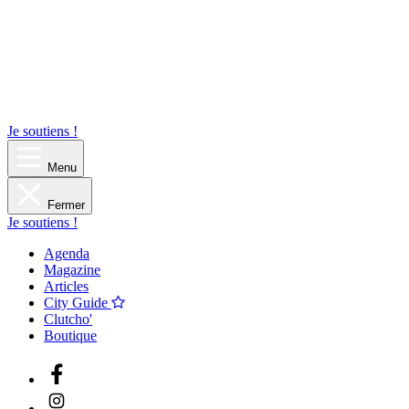
Je soutiens !
Menu
Fermer
Je soutiens !
Agenda
Magazine
Articles
City Guide
Clutcho'
Boutique