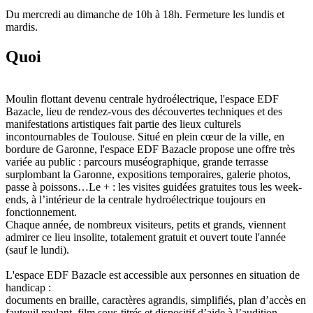
Du mercredi au dimanche de 10h à 18h. Fermeture les lundis et
mardis.
Quoi
Moulin flottant devenu centrale hydroélectrique, l'espace EDF
Bazacle, lieu de rendez-vous des découvertes techniques et des
manifestations artistiques fait partie des lieux culturels
incontournables de Toulouse. Situé en plein cœur de la ville, en
bordure de Garonne, l'espace EDF Bazacle propose une offre très
variée au public : parcours muséographique, grande terrasse
surplombant la Garonne, expositions temporaires, galerie photos,
passe à poissons…Le + : les visites guidées gratuites tous les week-
ends, à l’intérieur de la centrale hydroélectrique toujours en
fonctionnement.
Chaque année, de nombreux visiteurs, petits et grands, viennent
admirer ce lieu insolite, totalement gratuit et ouvert toute l'année
(sauf le lundi).
L'espace EDF Bazacle est accessible aux personnes en situation de
handicap :
documents en braille, caractères agrandis, simplifiés, plan d’accès en
fauteuil roulant, film sous-titrés et dispositif d’aide à l’audition.