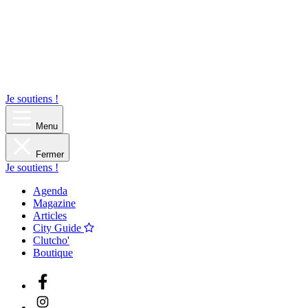
Je soutiens !
Menu
Fermer
Je soutiens !
Agenda
Magazine
Articles
City Guide
Clutcho'
Boutique