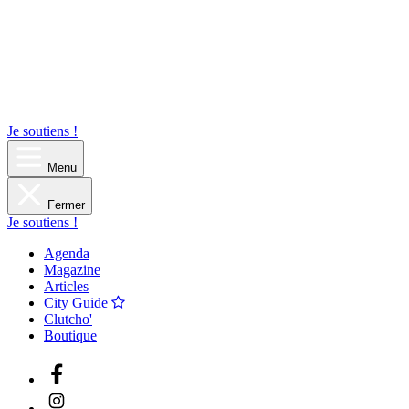
Je soutiens !
Menu
Fermer
Je soutiens !
Agenda
Magazine
Articles
City Guide
Clutcho'
Boutique