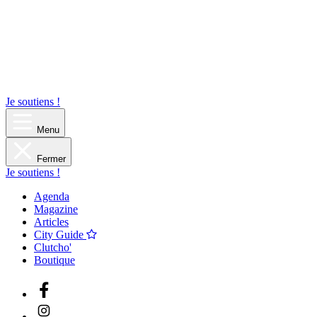
Je soutiens !
Menu
Fermer
Je soutiens !
Agenda
Magazine
Articles
City Guide
Clutcho'
Boutique