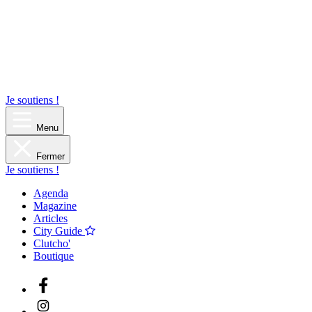
Je soutiens !
Menu
Fermer
Je soutiens !
Agenda
Magazine
Articles
City Guide
Clutcho'
Boutique