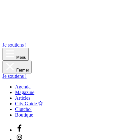
Je soutiens !
Menu
Fermer
Je soutiens !
Agenda
Magazine
Articles
City Guide
Clutcho'
Boutique