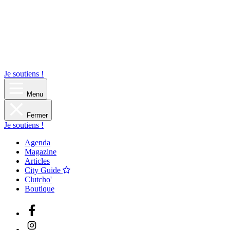
Je soutiens !
Menu
Fermer
Je soutiens !
Agenda
Magazine
Articles
City Guide
Clutcho'
Boutique