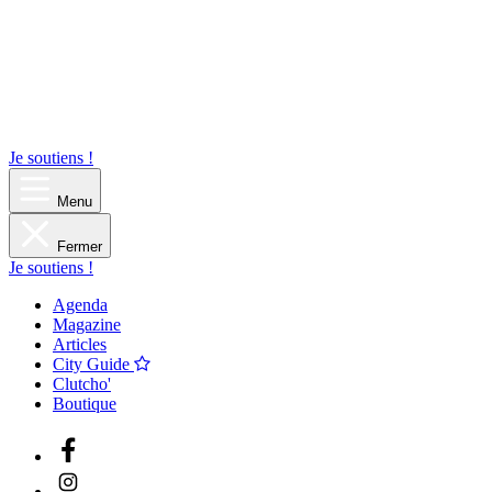
Je soutiens !
Menu
Fermer
Je soutiens !
Agenda
Magazine
Articles
City Guide
Clutcho'
Boutique