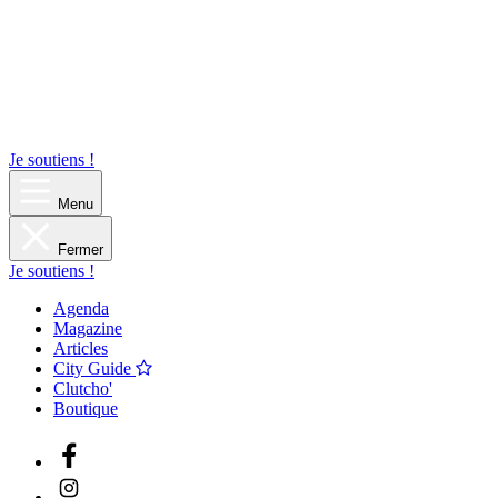
Je soutiens !
Menu
Fermer
Je soutiens !
Agenda
Magazine
Articles
City Guide
Clutcho'
Boutique