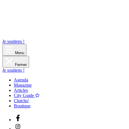
Je soutiens !
Menu
Fermer
Je soutiens !
Agenda
Magazine
Articles
City Guide
Clutcho'
Boutique