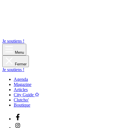
Je soutiens !
Menu
Fermer
Je soutiens !
Agenda
Magazine
Articles
City Guide
Clutcho'
Boutique