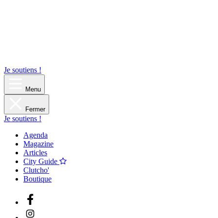
Je soutiens !
Menu
Fermer
Je soutiens !
Agenda
Magazine
Articles
City Guide
Clutcho'
Boutique