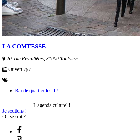
LA COMTESSE
20, rue Peyrolières, 31000 Toulouse
Ouvert 7j/7
Bar de quartier festif !
L'agenda culturel !
Je soutiens !
On se suit ?