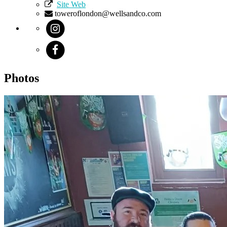
Site Web
toweroflondon@wellsandco.com
Photos