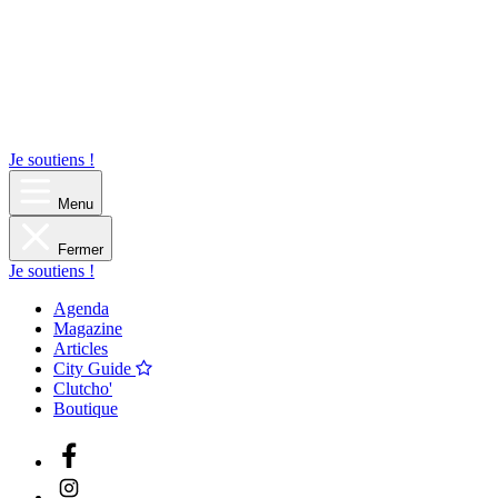
Je soutiens !
Menu
Fermer
Je soutiens !
Agenda
Magazine
Articles
City Guide
Clutcho'
Boutique