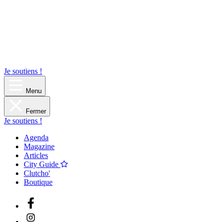
Je soutiens !
Menu
Fermer
Je soutiens !
Agenda
Magazine
Articles
City Guide
Clutcho'
Boutique