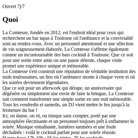
Ouvert 7j/7
Quoi
La Comtesse, fondée en 2012, est l'endroit idéal pour ceux qui
recherchent un bar tapas à Toulouse où l'ambiance et la convivialité
sont au rendez-vous. Avec un personnel attentionné et une sélection
de vin soigneusement élaborée, La Comtesse s'affirme également
comme un incontournable des bars cocktail à Toulouse. Que ce soit
pour une sortie entre amis ou une pause détente, chaque visite
promet une expérience unique et mémorable.
La Comtesse s'est construit une réputation de véritable institution des
nuits toulousaines, un lieu où l’ambiance monte à chaque verre et où
les soirées deviennent légendaires.
Que ce soit pour un afterwork qui dérape, un anniversaire qui
dégénère ou simplement une envie de faire la bringue, La Comtesse
sait comment transformer une simple sortie en une nuit mémorable.
Tous les vendredis et samedis, un DJ vient mettre le feu jusqu'à la
fermeture du bar !
Ici, on danse, on rit, on trinque sans compter, porté par une
atmosphère électrisante et un personnel toujours prêt à enflammer la
soirée. Musique entraînante, lumières tamisées et une foule
déchaînée : voilà le cocktail parfait pour une soirée réussie.
Happy hour 17h-19h : 5€ les pintes, 7€ les cocktails