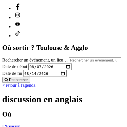
Où sortir ?
Toulouse & Agglo
Rechercher un événement, un lieu…
Date de début
Date de fin
Rechercher
< retour à l'agenda
discussion en anglais
Où
L'Evasion