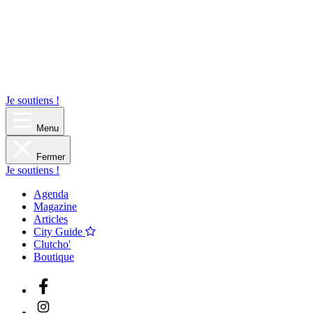
Je soutiens !
Menu
Fermer
Je soutiens !
Agenda
Magazine
Articles
City Guide
Clutcho'
Boutique