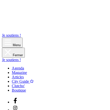
Je soutiens !
Menu
Fermer
Je soutiens !
Agenda
Magazine
Articles
City Guide
Clutcho'
Boutique