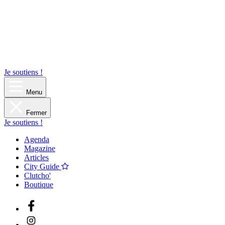
Je soutiens !
Menu
Fermer
Je soutiens !
Agenda
Magazine
Articles
City Guide
Clutcho'
Boutique