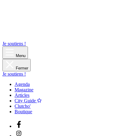
Je soutiens !
Menu
Fermer
Je soutiens !
Agenda
Magazine
Articles
City Guide
Clutcho'
Boutique