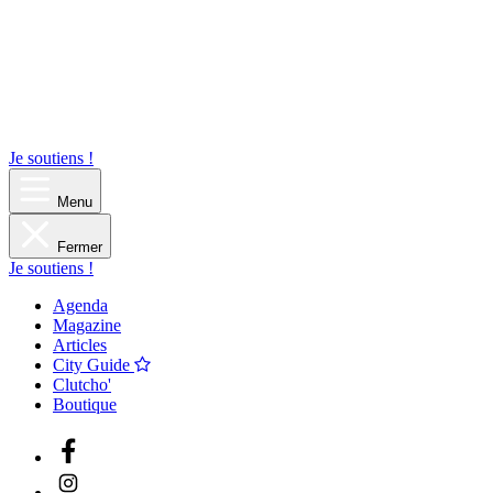
Je soutiens !
Menu
Fermer
Je soutiens !
Agenda
Magazine
Articles
City Guide
Clutcho'
Boutique