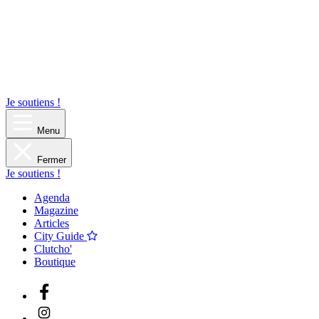
Je soutiens !
Menu
Fermer
Je soutiens !
Agenda
Magazine
Articles
City Guide
Clutcho'
Boutique