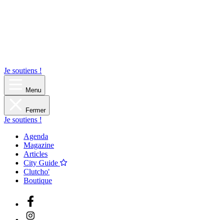
Je soutiens !
Menu
Fermer
Je soutiens !
Agenda
Magazine
Articles
City Guide
Clutcho'
Boutique