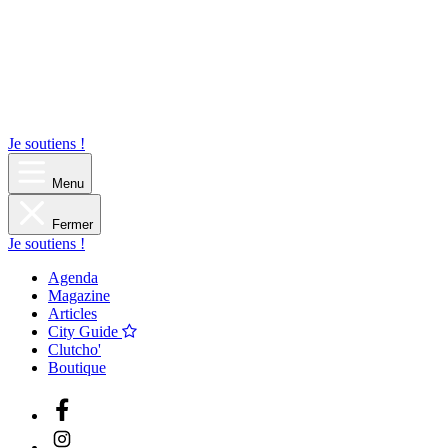
Je soutiens !
Menu
Fermer
Je soutiens !
Agenda
Magazine
Articles
City Guide
Clutcho'
Boutique