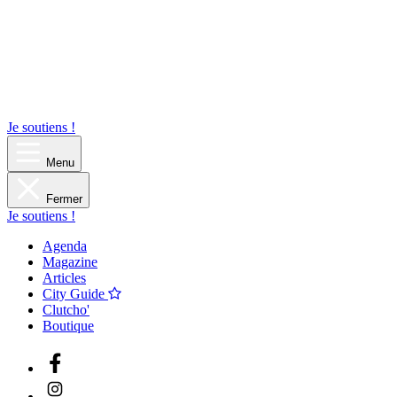
Je soutiens !
Menu
Fermer
Je soutiens !
Agenda
Magazine
Articles
City Guide
Clutcho'
Boutique