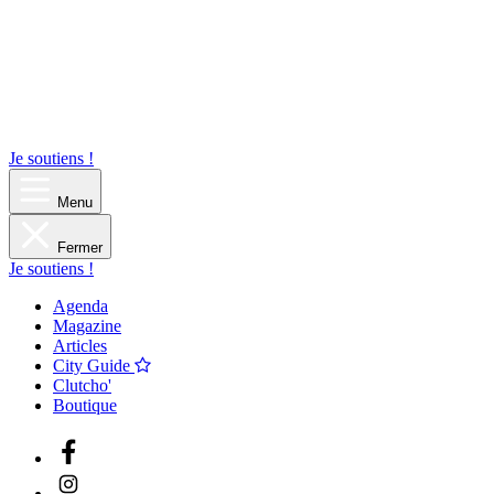
Je soutiens !
Menu
Fermer
Je soutiens !
Agenda
Magazine
Articles
City Guide
Clutcho'
Boutique