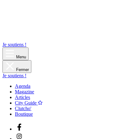
Je soutiens !
Menu
Fermer
Je soutiens !
Agenda
Magazine
Articles
City Guide
Clutcho'
Boutique