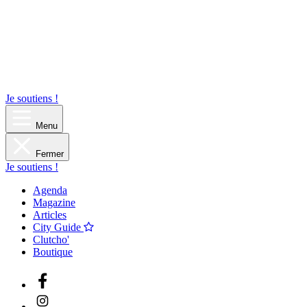
Je soutiens !
Menu
Fermer
Je soutiens !
Agenda
Magazine
Articles
City Guide
Clutcho'
Boutique