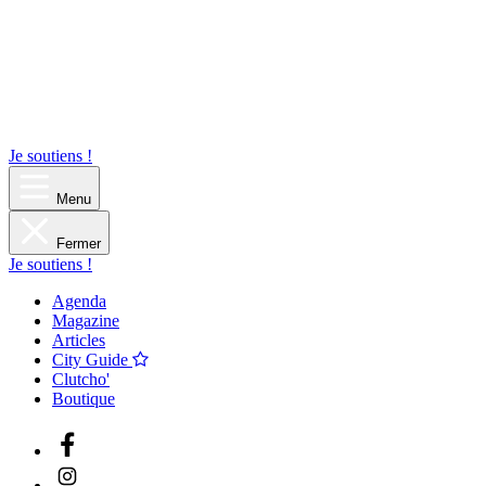
Je soutiens !
Menu
Fermer
Je soutiens !
Agenda
Magazine
Articles
City Guide
Clutcho'
Boutique