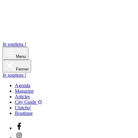
Je soutiens !
Menu
Fermer
Je soutiens !
Agenda
Magazine
Articles
City Guide
Clutcho'
Boutique