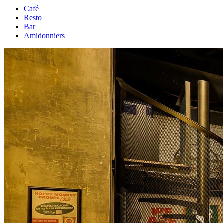
Café
Resto
Bar
Amidonniers