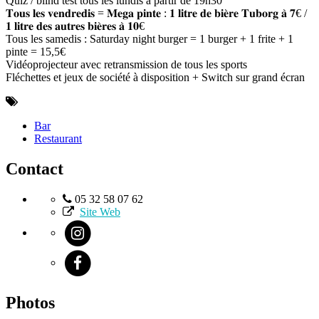
Quiz / blind test tous les lundis à partir de 19h30
𝐓𝐨𝐮𝐬 𝐥𝐞𝐬 𝐯𝐞𝐧𝐝𝐫𝐞𝐝𝐢𝐬 = 𝐌𝐞𝐠𝐚 𝐩𝐢𝐧𝐭𝐞 : 𝟏 𝐥𝐢𝐭𝐫𝐞 𝐝𝐞 𝐛𝐢𝐞̀𝐫𝐞 𝐓𝐮𝐛𝐨𝐫𝐠 𝐚̀ 𝟕€ /
𝟏 𝐥𝐢𝐭𝐫𝐞 𝐝𝐞𝐬 𝐚𝐮𝐭𝐫𝐞𝐬 𝐛𝐢𝐞̀𝐫𝐞𝐬 𝐚̀ 𝟏𝟎€
Tous les samedis : Saturday night burger = 1 burger + 1 frite + 1
pinte = 15,5€
Vidéoprojecteur avec retransmission de tous les sports
Fléchettes et jeux de société à disposition + Switch sur grand écran
Bar
Restaurant
Contact
05 32 58 07 62
Site Web
Photos