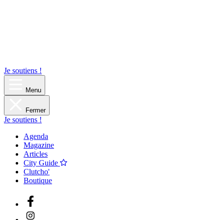
Je soutiens !
Menu
Fermer
Je soutiens !
Agenda
Magazine
Articles
City Guide
Clutcho'
Boutique