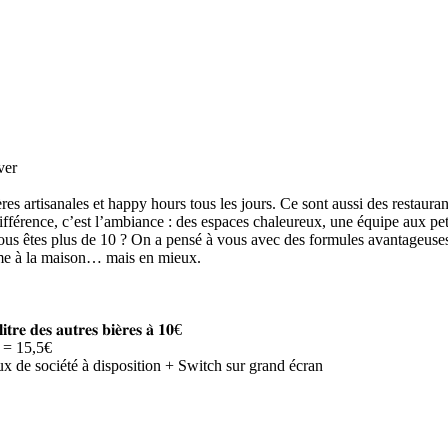
ver
ières artisanales et happy hours tous les jours. Ce sont aussi des restaura
différence, c’est l’ambiance : des espaces chaleureux, une équipe aux p
 Vous êtes plus de 10 ? On a pensé à vous avec des formules avantageus
omme à la maison… mais en mieux.
𝐭𝐫𝐞 𝐝𝐞𝐬 𝐚𝐮𝐭𝐫𝐞𝐬 𝐛𝐢𝐞̀𝐫𝐞𝐬 𝐚̀ 𝟏𝟎€
e = 15,5€
eux de société à disposition + Switch sur grand écran