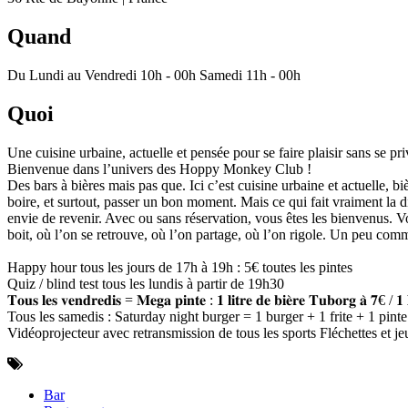
Quand
Du Lundi au Vendredi 10h - 00h Samedi 11h - 00h
Quoi
Une cuisine urbaine, actuelle et pensée pour se faire plaisir sans se pri
Bienvenue dans l’univers des Hoppy Monkey Club !
Des bars à bières mais pas que. Ici c’est cuisine urbaine et actuelle, b
boire, et surtout, passer un bon moment. Mais ce qui fait vraiment la 
envie de revenir. Avec ou sans réservation, vous êtes les bienvenus.
boit, où l’on se retrouve, où l’on partage, où l’on rigole. Un peu c
Happy hour tous les jours de 17h à 19h : 5€ toutes les pintes
Quiz / blind test tous les lundis à partir de 19h30
𝐓𝐨𝐮𝐬 𝐥𝐞𝐬 𝐯𝐞𝐧𝐝𝐫𝐞𝐝𝐢𝐬 = 𝐌𝐞𝐠𝐚 𝐩𝐢𝐧𝐭𝐞 : 𝟏 𝐥𝐢𝐭𝐫𝐞 𝐝𝐞 𝐛𝐢𝐞̀𝐫𝐞 𝐓𝐮𝐛𝐨𝐫𝐠 𝐚̀ 𝟕€ / 𝟏 𝐥
Tous les samedis : Saturday night burger = 1 burger + 1 frite + 1 pint
Vidéoprojecteur avec retransmission de tous les sports Fléchettes et j
Bar