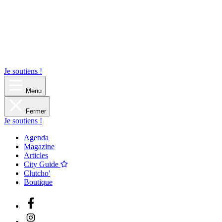
Je soutiens !
Menu
Fermer
Je soutiens !
Agenda
Magazine
Articles
City Guide
Clutcho'
Boutique