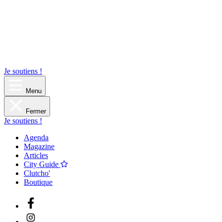
Je soutiens !
Menu
Fermer
Je soutiens !
Agenda
Magazine
Articles
City Guide
Clutcho'
Boutique