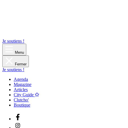
Je soutiens !
Menu
Fermer
Je soutiens !
Agenda
Magazine
Articles
City Guide
Clutcho'
Boutique