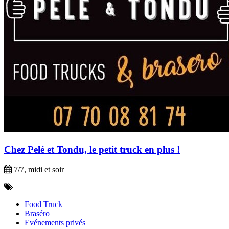
Chez Pelé et Tondu, le petit truck en plus !
7/7, midi et soir
Food Truck
Braséro
Evénements privés