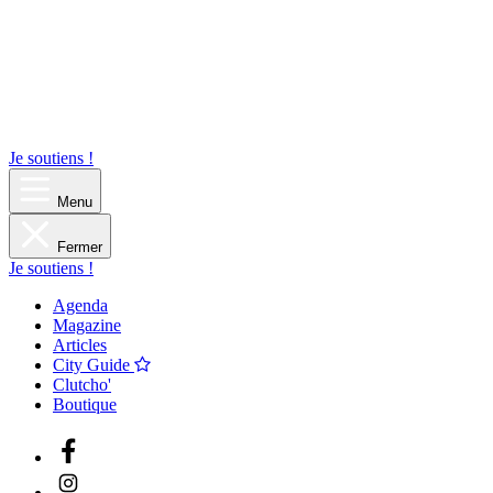
Je soutiens !
Menu
Fermer
Je soutiens !
Agenda
Magazine
Articles
City Guide
Clutcho'
Boutique