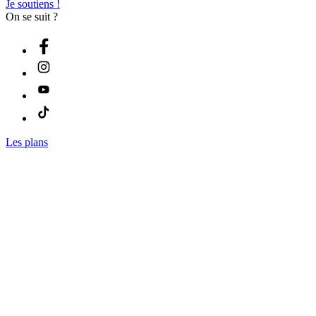
Je soutiens !
On se suit ?
Les plans