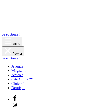
Je soutiens !
Menu
Fermer
Je soutiens !
Agenda
Magazine
Articles
City Guide
Clutcho'
Boutique