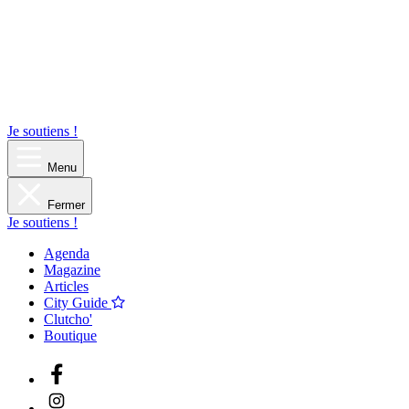
Je soutiens !
Menu
Fermer
Je soutiens !
Agenda
Magazine
Articles
City Guide
Clutcho'
Boutique