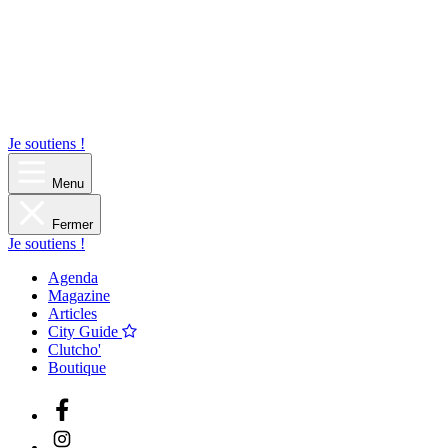
Je soutiens !
Menu
Fermer
Je soutiens !
Agenda
Magazine
Articles
City Guide
Clutcho'
Boutique