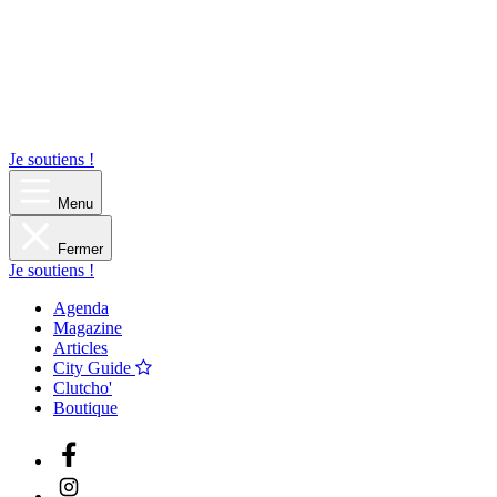
Je soutiens !
Menu
Fermer
Je soutiens !
Agenda
Magazine
Articles
City Guide
Clutcho'
Boutique