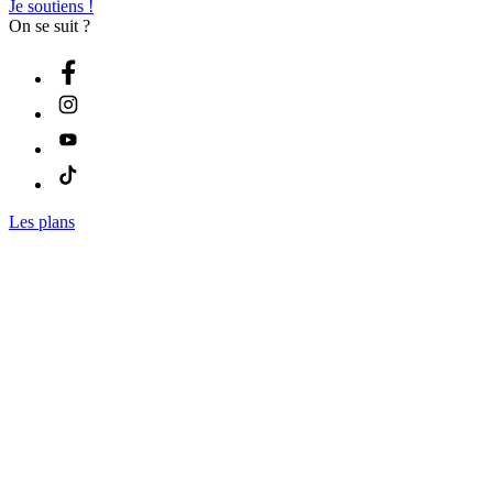
Je soutiens !
On se suit ?
Les plans