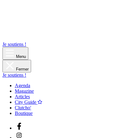
Je soutiens !
Menu
Fermer
Je soutiens !
Agenda
Magazine
Articles
City Guide
Clutcho'
Boutique