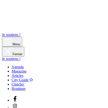
Je soutiens !
Menu
Fermer
Je soutiens !
Agenda
Magazine
Articles
City Guide
Clutcho'
Boutique