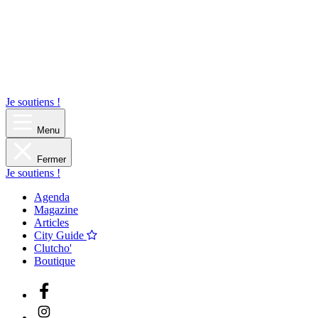
Je soutiens !
Menu
Fermer
Je soutiens !
Agenda
Magazine
Articles
City Guide
Clutcho'
Boutique