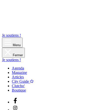
Je soutiens !
Menu
Fermer
Je soutiens !
Agenda
Magazine
Articles
City Guide
Clutcho'
Boutique